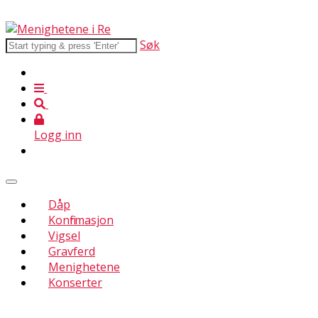
Søk
Logg inn
Dåp
Konfirmasjon
Vigsel
Gravferd
Menighetene
Konserter